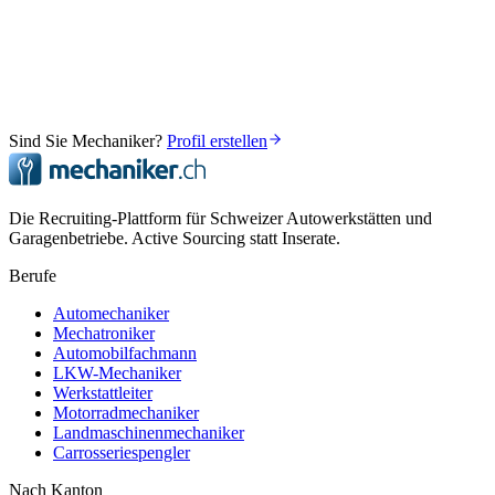
Kostenlos starten & Mechaniker finden
14 Tage kostenlos
Keine Kreditkarte
Mechaniker-Garantie
Sind Sie Mechaniker?
Profil erstellen
Die Recruiting-Plattform für Schweizer Autowerkstätten und
Garagenbetriebe. Active Sourcing statt Inserate.
Berufe
Automechaniker
Mechatroniker
Automobilfachmann
LKW-Mechaniker
Werkstattleiter
Motorradmechaniker
Landmaschinenmechaniker
Carrosseriespengler
Nach Kanton