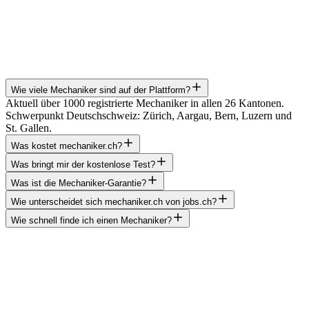
Gilt ab 6-Monats-Abo. Bedingung: mind. 20 Einladungen/Mt und
vollständiges Inserat.
Wie viele Mechaniker sind auf der Plattform?
Aktuell über 1000 registrierte Mechaniker in allen 26 Kantonen.
Schwerpunkt Deutschschweiz: Zürich, Aargau, Bern, Luzern und
St. Gallen.
Was kostet mechaniker.ch?
Was bringt mir der kostenlose Test?
Was ist die Mechaniker-Garantie?
Wie unterscheidet sich mechaniker.ch von jobs.ch?
Wie schnell finde ich einen Mechaniker?
Bereit? Jetzt kostenlos starten
1000+ qualifizierte Mechaniker warten auf Ihre Einladung. 14 Tage
kostenlos, ohne Kreditkarte.